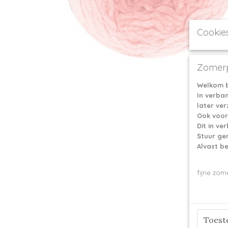
Cookie
Zomerp
Welkom b
In verba
later ve
Ook voor
Dit in v
Stuur ge
Alvast b
fijne zom
Toes