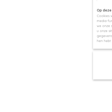
Op deze
Cookies w
media-fun
we onze s
u onze si
gegevens 
hen hebt 