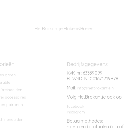
HetBrokantje Haken&Breien
orieën
Bedrijfsgegevens:
KvK-nr: 63339099
es garen
BTW-ID: NL001671719B78
rable
Mail:
info@hetbrokantje.nl
 Breinaalden
Volg HetBrokantje ook op:
ei accessoires
en patronen
facebook
Instagram
chinenaalden
Betaalmethodes:
- betalen bij afhalen (pin of