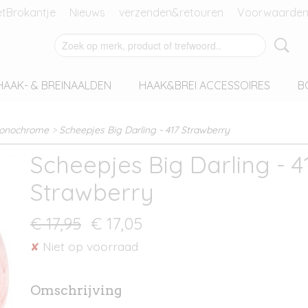
tBrokantje
Nieuws
verzenden&retouren
Voorwaarden
HAAK- & BREINAALDEN
HAAK&BREI ACCESSOIRES
B
Monochrome
>
Scheepjes Big Darling - 417 Strawberry
Scheepjes Big Darling - 4
Strawberry
€ 17,95
€ 17,05
Niet op voorraad
✘
Omschrijving