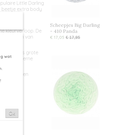
ulaire Little Darling
t beetje extra body
Scheepjes Big Darling
me kleurverloop. De
- 410 Panda
 overgangen van
€ 17,05
€ 17,95
eaties zoals grote
ng wat
f zelfs moderne
n.
orgt voor een
!
Ok
0 x 10cm