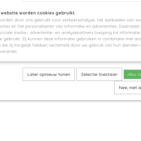
machinewasbaar tot 40°C
 website worden cookies gebruikt
orden door ons gebruikt voor verkeersanalyse, het aanbieden van soc
Certificaten
cties en het personaliseren van informatie en advertenties. Daarnaast
ociale media-, advertentie- en analysepartners toegang tot informati
te gebruikt. Zij kunnen deze informatie gebruiken in combinatie met an
Standard 100 OEKO-TEX®
die zij mogelijk hebben verzameld door uw gebruik van hun diensten o
verstrekt.
Reacties
Later opnieuw tonen
Selectie toestaan
Alles 
Save
Nee, niet 