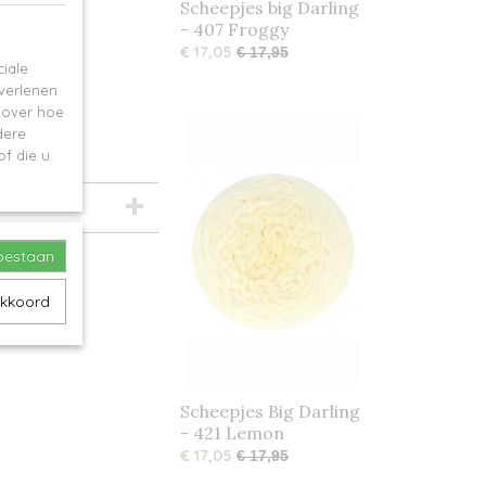
Scheepjes big Darling
- 407 Froggy
€ 17,05
€ 17,95
iale
 verlenen
e over hoe
dere
f die u
toestaan
akkoord
Scheepjes Big Darling
- 421 Lemon
€ 17,05
€ 17,95