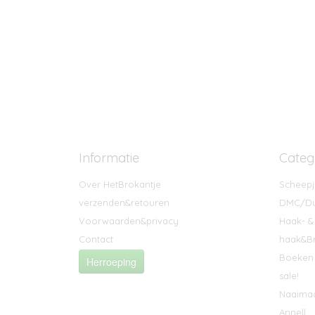
Informatie
Categ
Over HetBrokantje
Scheepj
verzenden&retouren
DMC/Du
Voorwaarden&privacy
Haak- &
Contact
haak&Br
Boeken 
Herroeping
sale!
Naaima
Annell