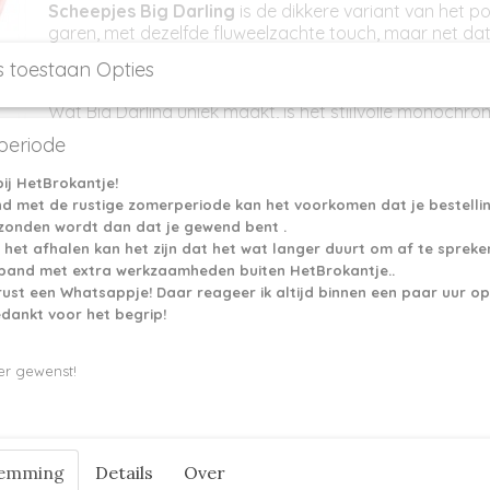
Scheepjes Big Darling
is de dikkere variant van het pop
garen, met dezelfde fluweelzachte touch, maar net da
en impact.
s toestaan Opties
Wat Big Darling uniek maakt, is het stijlvolle monochro
heerlijk grote garencakes hebben prachtig vloeiende
eriode
donker naar licht.
ij HetBrokantje!
Big Darling is bij uitstek geschikt voor grootschalige cr
nd met de rustige zomerperiode kan het voorkomen dat je bestelli
amigurumi's, plaids, woonaccessoires, chunky sjaals o
rzonden wordt dan dat je gewend bent .
wanddecoraties.
 het afhalen kan het zijn dat het wat langer duurt om af te spreke
Big Darling is onweerstaanbaar zacht en aaibaar en z
erband met extra werkzaamheden buiten HetBrokantje..
soepele structuur en ongekend comfort in elk project.
rust een Whatsappje! Daar reageer ik altijd binnen een paar uur op
edankt voor het begrip!
Garenspecificaties:
100% polyester
er gewenst!
super chunky/super bulky gewicht
naalddikte 8.00-10.00mm
180 meter per garencake van 300 gram
temming
8 steken x 12 naalden met 8.00mm naalden meet 1
Details
Over