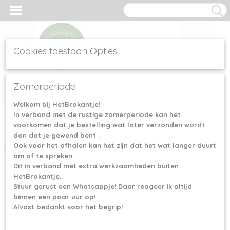
Cookies toestaan Opties
Inloggen
Registreren
UW WINKELWAGEN
Zomerperiode
Geen producten
(0)
Welkom bij HetBrokantje!
In verband met de rustige zomerperiode kan het
Home
>
Scheepjes garen
>
Scheepjes Glow Up
voorkomen dat je bestelling wat later verzonden wordt
dan dat je gewend bent .
Scheepjes garen
Ook voor het afhalen kan het zijn dat het wat langer duurt
om af te spreken.
Dit in verband met extra werkzaamheden buiten
Scheepjes Arcadia (Sokkenwol)
HetBrokantje..
Stuur gerust een Whatsappje! Daar reageer ik altijd
Scheepjes Big Darling
binnen een paar uur op!
Scheepjes Big Darling Monochrome
Alvast bedankt voor het begrip!
Scheepjes Catona 50 gram
Scheepjes Catona Chroma