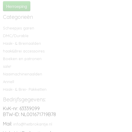
Herroeping
Categorieën
Scheepjes garen
DMC/Durable
Haak- & Breinaalden
haak&Brei accessoires
Boeken en patronen
sale!
Naaimachinenaalden
Annell
Haak- & Brei- Pakketten
Bedrijfsgegevens:
KvK-nr: 63339099
BTW-ID: NL001671719B78
Mail:
info@hetbrokantje.nl