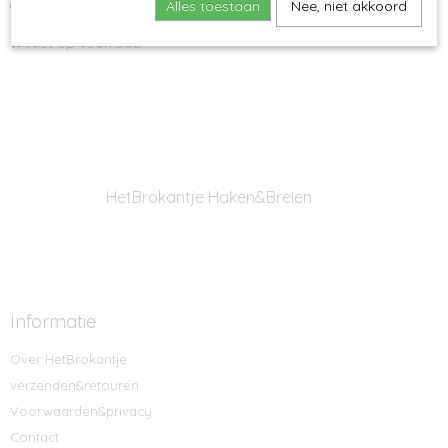
€ 5,65
Alles toestaan
Nee, niet akkoord
€ 5,95
✘
Niet op voorraad
HetBrokantje Haken&Breien
Informatie
Over HetBrokantje
verzenden&retouren
Voorwaarden&privacy
Contact