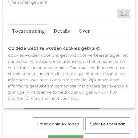
fijne zomer gewenst!
Scheepjes Chunky Monkey
Sorteer op:
Ok
Scheepjes Colour Crafter
Scheepjes Colour Crafter Parade
Scheepjes Glow Up
Toestemming
Details
Over
Scheepjes Little Darling
Scheepjes Little Darling Sparkle
Op deze website worden cookies gebruikt
Scheepjes Maxi Sugar Rush
Cookies worden door ons gebruikt voor verkeersanalyse, het
aanbieden van sociale media-functies en het personaliseren
Scheepjes Maxi Sweet Treat
van informatie en advertenties. Daarnaast verlenen we onze
Scheepjes Scrumptious
sociale media-, advertentie- en analysepartners toegang tot
Scheepjes Snowfall
informatie over hoe u onze site gebruikt. Zij kunnen deze
informatie gebruiken in combinatie met andere gegevens die
Scheepjes Stone Washed
zij mogelijk hebben verzameld door uw gebruik van hun
Scheepjes Sweetheart Soft
diensten of die u hen hebt verstrekt.
Scheepjes Truly Scrumptious
Scheepjes Whirl
Scheepjes Glow Up - 1001 Luminescent White
Scheepjes Whirlette
Dit bijzondere garen heeft een glow in the dark effect.
Later opnieuw tonen
Selectie toestaan
Door…