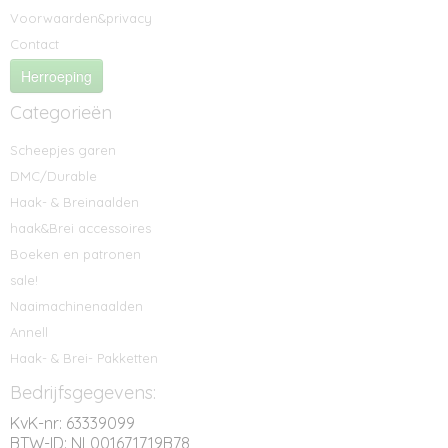
Voorwaarden&privacy
Contact
Herroeping
Categorieën
Scheepjes garen
DMC/Durable
Haak- & Breinaalden
haak&Brei accessoires
Boeken en patronen
sale!
Naaimachinenaalden
Annell
Haak- & Brei- Pakketten
Bedrijfsgegevens:
KvK-nr: 63339099
BTW-ID: NL001671719B78