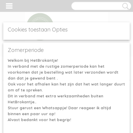
Cookies toestaan Opties
Inloggen
Registreren
UW WINKELWAGEN
Zomerperiode
Geen producten
(0)
Welkom bij HetBrokantje!
In verband met de rustige zomerperiode kan het
Home
>
Naaimachinenaalden
>
Schmetz naaimachinenaalden
>
voorkomen dat je bestelling wat later verzonden wordt
Schmetz Universeel 90/14
dan dat je gewend bent .
Ook voor het afhalen kan het zijn dat het wat langer duurt
om af te spreken.
Dit in verband met extra werkzaamheden buiten
HetBrokantje..
Stuur gerust een Whatsappje! Daar reageer ik altijd
binnen een paar uur op!
Alvast bedankt voor het begrip!