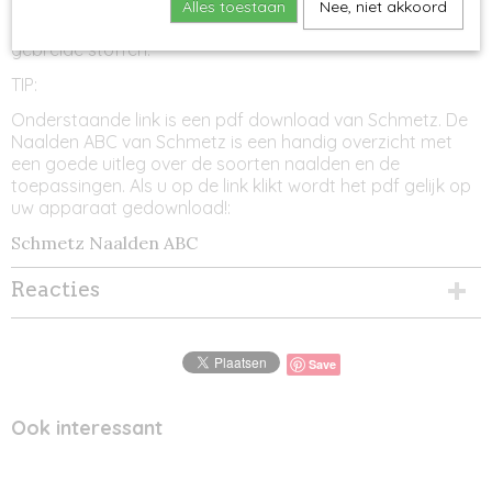
naalden zijn verchroomd en hebben een licht afgeronde
Alles toestaan
Nee, niet akkoord
punt, waardoor het geschikt is voor allerlei gewoven en
gebreide stoffen.
TIP:
Onderstaande link is een pdf download van Schmetz. De
Naalden ABC van Schmetz is een handig overzicht met
een goede uitleg over de soorten naalden en de
toepassingen. Als u op de link klikt wordt het pdf gelijk op
uw apparaat gedownload!:
Schmetz Naalden ABC
Reacties
Save
Ook interessant