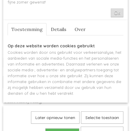
fijne zomer gewenst!
Ok
Schmetz Universeel 90/14
Toestemming
Details
Over
€ 2,50
Op voorraad
✓
Op deze website worden cookies gebruikt
Cookies worden door ons gebruikt voor verkeersanalyse, het
Aantal
aanbieden van sociale media-functies en het personaliseren
van informatie en advertenties. Daarnaast verlenen we onze
sociale media-, advertentie- en analysepartners toegang tot
informatie over hoe u onze site gebruikt. Zij kunnen deze
informatie gebruiken in combinatie met andere gegevens die
IN WINKELWAGEN
zij mogelijk hebben verzameld door uw gebruik van hun
diensten of die u hen hebt verstrekt.
Omschrijving
Schmetz universeel naald 90/14 - 5 naalden per blister.
Later opnieuw tonen
Selectie toestaan
De universele naalden van Schmetz kunnen voor allerlei
doeleinden worden gebruikt op uw naaimachine. De