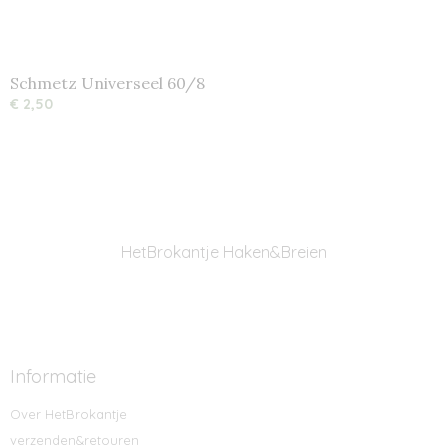
Schmetz Universeel 60/8
€ 2,50
HetBrokantje Haken&Breien
Informatie
Over HetBrokantje
verzenden&retouren