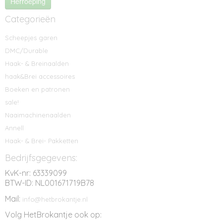
Herroeping
Categorieën
Scheepjes garen
DMC/Durable
Haak- & Breinaalden
haak&Brei accessoires
Boeken en patronen
sale!
Naaimachinenaalden
Annell
Haak- & Brei- Pakketten
Bedrijfsgegevens:
KvK-nr: 63339099
BTW-ID: NL001671719B78
Mail:
info@hetbrokantje.nl
Volg HetBrokantje ook op: