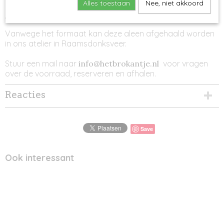
Metalen ring voor je mooiste mandala.
Alles toestaan
Nee, niet akkoord
4 mm dik.
Vanwege het formaat kan deze aleen afgehaald worden
in ons atelier in Raamsdonksveer.
Stuur een mail naar
info@hetbrokantje.nl
voor vragen
over de voorraad, reserveren en afhalen.
Reacties
Save
Ook interessant