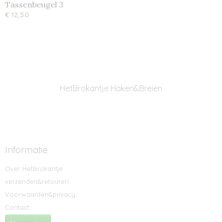
Tassenbeugel 3
€ 12,50
HetBrokantje Haken&Breien
Informatie
Over HetBrokantje
verzenden&retouren
Voorwaarden&privacy
Contact