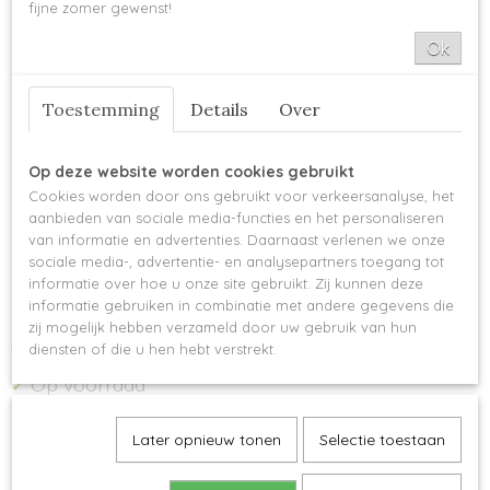
fijne zomer gewenst!
Ok
Toestemming
Details
Over
Op deze website worden cookies gebruikt
Cookies worden door ons gebruikt voor verkeersanalyse, het
aanbieden van sociale media-functies en het personaliseren
Metalen mandala ring - 85
van informatie en advertenties. Daarnaast verlenen we onze
sociale media-, advertentie- en analysepartners toegang tot
cm
informatie over hoe u onze site gebruikt. Zij kunnen deze
informatie gebruiken in combinatie met andere gegevens die
zij mogelijk hebben verzameld door uw gebruik van hun
€ 7,50
diensten of die u hen hebt verstrekt.
Op voorraad
✓
Later opnieuw tonen
Selectie toestaan
Omschrijving