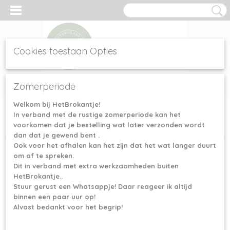
Cookies toestaan Opties
Inloggen
Registreren
UW WINKELWAGEN
Zomerperiode
Geen producten
(0)
Welkom bij HetBrokantje!
In verband met de rustige zomerperiode kan het
Home
>
haak&Brei accessoires
>
Mandala ringen & beursbeugels
voorkomen dat je bestelling wat later verzonden wordt
>
Metalen mandala ring - 85 cm
dan dat je gewend bent .
Ook voor het afhalen kan het zijn dat het wat langer duurt
om af te spreken.
Dit in verband met extra werkzaamheden buiten
HetBrokantje..
Stuur gerust een Whatsappje! Daar reageer ik altijd
binnen een paar uur op!
Alvast bedankt voor het begrip!