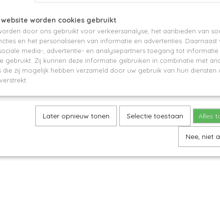
 website worden cookies gebruikt
orden door ons gebruikt voor verkeersanalyse, het aanbieden van soc
cties en het personaliseren van informatie en advertenties. Daarnaast
ociale media-, advertentie- en analysepartners toegang tot informati
te gebruikt. Zij kunnen deze informatie gebruiken in combinatie met an
die zij mogelijk hebben verzameld door uw gebruik van hun diensten o
verstrekt.
Later opnieuw tonen
Selectie toestaan
Alles 
Nee, niet 