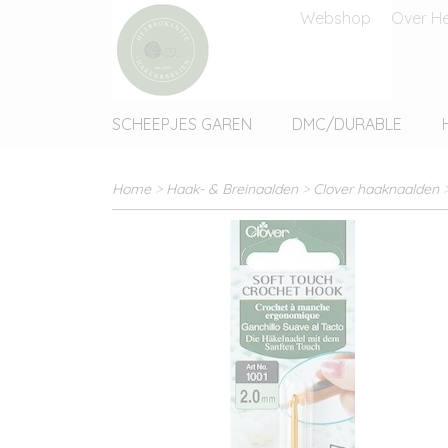
Webshop
Over He
SCHEEPJES GAREN
DMC/DURABLE
Home
>
Haak- & Breinaalden
>
Clover haaknaalden