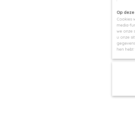
Op deze
Cookies w
media-fun
we onze s
u onze si
gegevens 
hen hebt 