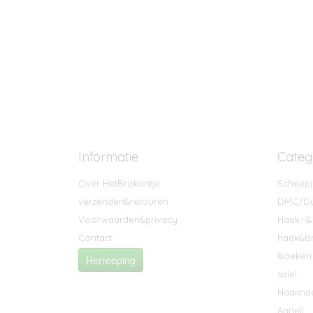
Informatie
Categ
Over HetBrokantje
Scheepj
verzenden&retouren
DMC/Du
Voorwaarden&privacy
Haak- &
Contact
haak&Br
Boeken 
Herroeping
sale!
Naaima
Annell