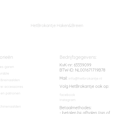
HetBrokantje Haken&Breien
orieën
Bedrijfsgegevens:
KvK-nr: 63339099
es garen
BTW-ID: NL001671719B78
rable
Mail:
info@hetbrokantje.nl
 Breinaalden
Volg HetBrokantje ook op:
ei accessoires
en patronen
facebook
Instagram
chinenaalden
Betaalmethodes:
- betalen bij afhalen (pin of