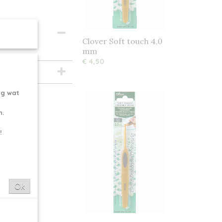
Clover Soft touch 4,0
mm
€ 4,50
ng wat
n.
!
Ok