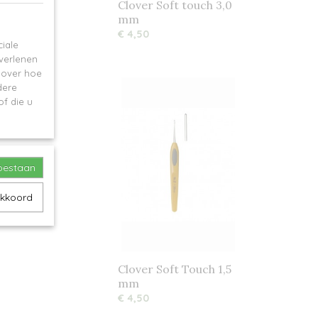
Clover Soft touch 3,0
mm
€ 4,50
iale
 verlenen
e over hoe
dere
f die u
toestaan
akkoord
Clover Soft Touch 1,5
mm
€ 4,50