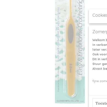
Cookie
Zomerp
Welkom b
In verba
later ve
Ook voor
Dit in v
Stuur ge
Alvast b
fijne zom
Toes