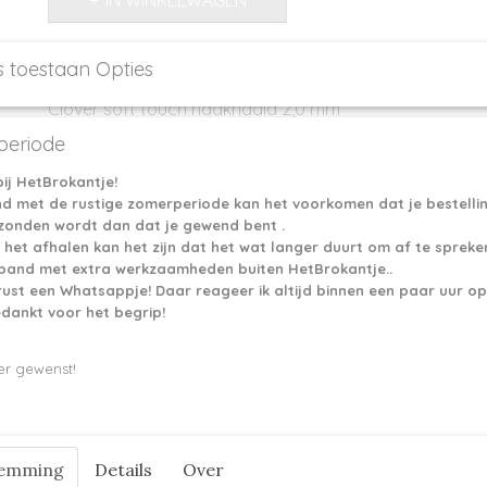
IN WINKELWAGEN
s toestaan Opties
Omschrijving
Clover soft touch haaknaald 2,0 mm
eriode
Reacties
ij HetBrokantje!
nd met de rustige zomerperiode kan het voorkomen dat je bestelli
rzonden wordt dan dat je gewend bent .
Save
 het afhalen kan het zijn dat het wat langer duurt om af te spreke
erband met extra werkzaamheden buiten HetBrokantje..
rust een Whatsappje! Daar reageer ik altijd binnen een paar uur op
edankt voor het begrip!
er gewenst!
temming
Details
Over