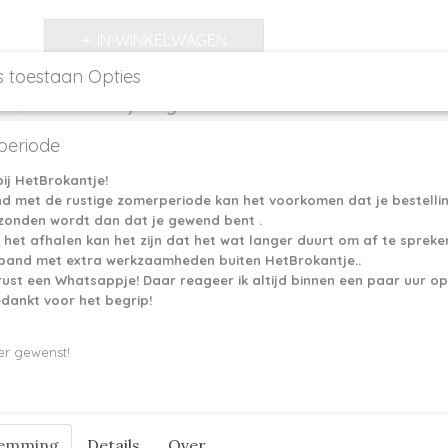
IN WINKELWAGEN
s toestaan Opties
Omschrijving
Scheepjes Stone Washed is een hoogwaardige katoen-
eriode
ondanks de robuuste naam zijdezacht aanvoelt.
Het karakteristieke stonewashed uiterlijk ontstaat do
ij HetBrokantje!
ecru katoen met kleurige en donzige acrylvezels.
nd met de rustige zomerperiode kan het voorkomen dat je bestelli
Het garen is samengesteld uit een mix van 78% katoen 
rzonden wordt dan dat je gewend bent .
daarmee de ademende kwaliteit van katoen, maar is da
 het afhalen kan het zijn dat het wat langer duurt om af te spreke
sterk en gemakkelijk in onderhoud. Die combinatie ma
erband met extra werkzaamheden buiten HetBrokantje..
Washed ideaal voor de meest uiteenlopende brei- en 
rust een Whatsappje! Daar reageer ik altijd binnen een paar uur op
bovendien geschikt voor elk seizoen.
edankt voor het begrip!
De aanbevolen naalddikte is 3.00-3.50mm.
er gewenst!
Een bol Scheepjes Stone Washed weegt 50 gram en he
van 130 meter.
Reacties
temming
Details
Over