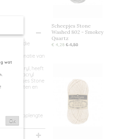
Scheepjes Stone
Washed 802 - Smokey
Quartz
acrylmix, die
€ 4,28
€ 4,50
or de combinatie van
ng wat
en 22% acryl, heeft
nkzij het acryl
n.
akt Scheepjes Stone
haakprojecten en
!
eft een looplengte
Ok