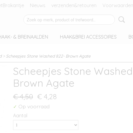
tBrokantje
Nieuws
verzenden&retouren
Voorwaarden
HAAK- & BREINAALDEN
HAAK&BREI ACCESSOIRES
B
d
>
Scheepjes Stone Washed 822- Brown Agate
Scheepjes Stone Washed
Brown Agate
€ 4,50
€ 4,28
Op voorraad
✓
Aantal