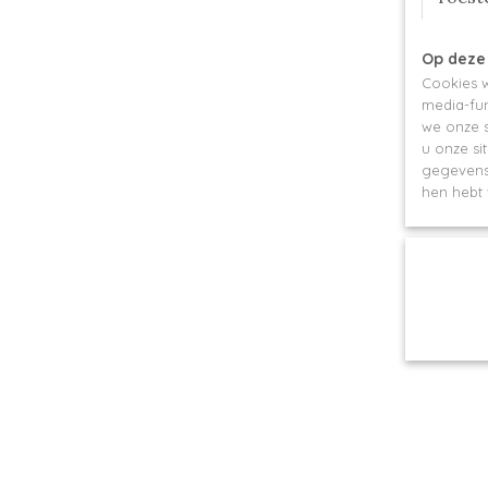
Op deze
Cookies w
media-fun
we onze s
u onze si
gegevens 
hen hebt 