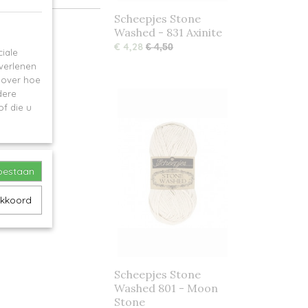
Scheepjes Stone
Washed - 831 Axinite
€ 4,28
€ 4,50
iale
 verlenen
e over hoe
dere
f die u
toestaan
akkoord
Scheepjes Stone
Washed 801 - Moon
Stone