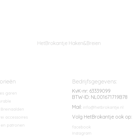
HetBrokantje Haken&Breien
orieën
Bedrijfsgegevens:
KvK-nr: 63339099
es garen
BTW-ID: NL001671719B78
rable
Mail:
info@hetbrokantje.nl
 Breinaalden
Volg HetBrokantje ook op:
ei accessoires
en patronen
facebook
Instagram