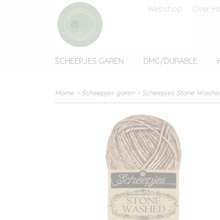
Webshop
Over He
SCHEEPJES GAREN
DMC/DURABLE
Home
>
Scheepjes garen
>
Scheepjes Stone Washe