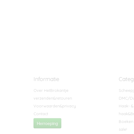
Informatie
Categ
Over HetBrokantje
Scheepj
verzenden&retouren
DMC/Du
Voorwaarden&privacy
Haak- &
Contact
haak&Br
Boeken 
Herroeping
sale!