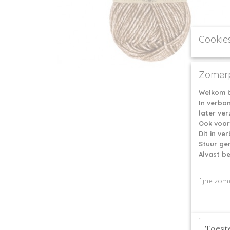
Cookie
Zomerp
Welkom b
In verba
later ve
Ook voor
Dit in v
Stuur ge
Alvast b
fijne zom
Toes