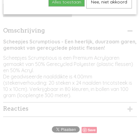
Alles toestaan
Nee, niet akkoord
IN WINKELWAGEN
Omschrijving
Scheepjes Scrumptious - Een heerlijk, duurzaam garen,
gemaakt van gerecyclede plastic flessen!
Scheepjes Scrumptious is een Premium Acrylgaren
gemaakt van 50% Gerecycled Polyester (plastic flessen)
en 50% Acryl.
De geadviseerde naalddikte is 4.00mm
(stekenverhouding: 20 steken x 24 naalden tricotsteek is
10 x 10cm). Verkrijgbaar in 80 kleuren, in bollen van 100
gram (looplengte 300 meter).
Reacties
Save