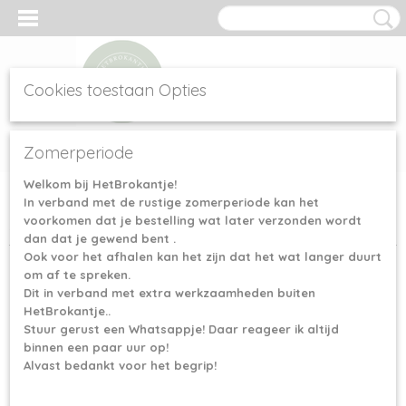
Cookies toestaan Opties
Inloggen
Registreren
UW WINKELWAGEN
Zomerperiode
Geen producten
(0)
Welkom bij HetBrokantje!
In verband met de rustige zomerperiode kan het
Home
>
Scheepjes garen
>
Scheepjes Scrumptious
>
Scheepjes
voorkomen dat je bestelling wat later verzonden wordt
Scrumptious - 331 Turkish Delight
dan dat je gewend bent .
Ook voor het afhalen kan het zijn dat het wat langer duurt
om af te spreken.
Dit in verband met extra werkzaamheden buiten
HetBrokantje..
Stuur gerust een Whatsappje! Daar reageer ik altijd
binnen een paar uur op!
Alvast bedankt voor het begrip!