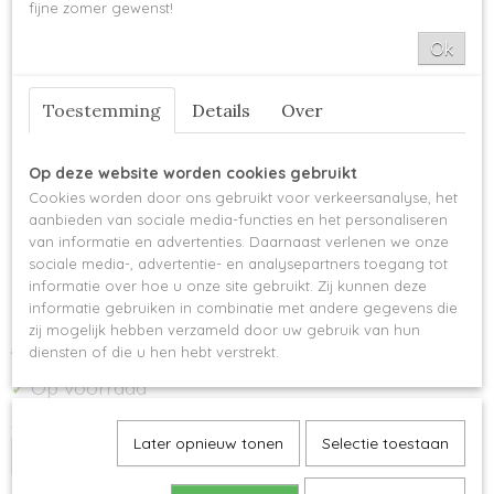
fijne zomer gewenst!
Ok
Toestemming
Details
Over
Op deze website worden cookies gebruikt
Cookies worden door ons gebruikt voor verkeersanalyse, het
aanbieden van sociale media-functies en het personaliseren
Scheepjes Scrumptious -
van informatie en advertenties. Daarnaast verlenen we onze
sociale media-, advertentie- en analysepartners toegang tot
331 Turkish Delight
informatie over hoe u onze site gebruikt. Zij kunnen deze
informatie gebruiken in combinatie met andere gegevens die
zij mogelijk hebben verzameld door uw gebruik van hun
€ 4,25
€ 4,04
diensten of die u hen hebt verstrekt.
Op voorraad
✓
Aantal
Later opnieuw tonen
Selectie toestaan