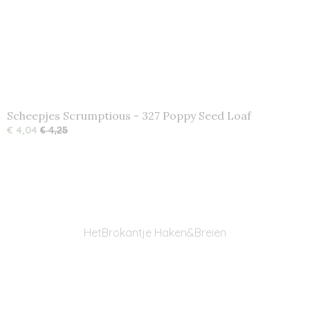
Scheepjes Scrumptious - 327 Poppy Seed Loaf
€ 4,04
€ 4,25
HetBrokantje Haken&Breien