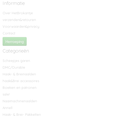
Informatie
Over HetBrokantje
verzenden&retouren
Voorwaarden&privacy
Contact
Herroeping
Categorieën
Scheepjes garen
DMC/Durable
Haak- & Breinaalden
haak&Brei accessoires
Boeken en patronen
sale!
Naaimachinenaalden
Annell
Haak- & Brei- Pakketten