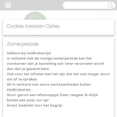
Cookies toestaan Opties
Inloggen
Registreren
UW WINKELWAGEN
Zomerperiode
Geen producten
(0)
Welkom bij HetBrokantje!
In verband met de rustige zomerperiode kan het
Home
>
Scheepjes garen
>
Scheepjes Maxi Sweet Treat
>
voorkomen dat je bestelling wat later verzonden wordt
Scheepjes Maxi Sweet Treat - 189 Royal Orange
dan dat je gewend bent .
Ook voor het afhalen kan het zijn dat het wat langer duurt
om af te spreken.
Dit in verband met extra werkzaamheden buiten
HetBrokantje..
Stuur gerust een Whatsappje! Daar reageer ik altijd
binnen een paar uur op!
Alvast bedankt voor het begrip!