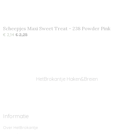
Scheepjes Maxi Sweet Treat - 238 Powder Pink
€ 2,14
€ 2,25
HetBrokantje Haken&Breien
Informatie
Over HetBrokantje