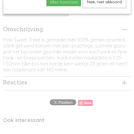
Alles toestaan
Nee, niet akkoord
IN WINKELWAGEN
Omschrijving
Maxi Sweet Treat is gemaakt met 100% gemerceriseerd,
sterk getwijnd katoen met een prachtige, subtiele glans
wat het bijzonder geschikt maakt voor kantwerk en fijne
haak- en breiprojecten! Aanbevolen naalddikte is 1.25-
1.50mm. Elke bol met harde kern weegt 25 gram en heeft
een looplengte van 140 meter.
Reacties
Save
Ook interessant