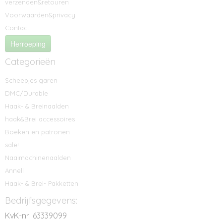
verzenden&retouren
Voorwaarden&privacy
Contact
Herroeping
Categorieën
Scheepjes garen
DMC/Durable
Haak- & Breinaalden
haak&Brei accessoires
Boeken en patronen
sale!
Naaimachinenaalden
Annell
Haak- & Brei- Pakketten
Bedrijfsgegevens:
KvK-nr: 63339099