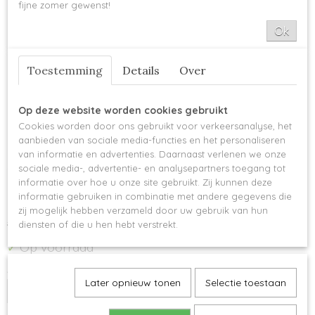
fijne zomer gewenst!
Ok
Toestemming
Details
Over
Op deze website worden cookies gebruikt
Cookies worden door ons gebruikt voor verkeersanalyse, het
aanbieden van sociale media-functies en het personaliseren
Scheepjes Maxi Sweet
van informatie en advertenties. Daarnaast verlenen we onze
sociale media-, advertentie- en analysepartners toegang tot
Treat - 189 Royal Orange
informatie over hoe u onze site gebruikt. Zij kunnen deze
informatie gebruiken in combinatie met andere gegevens die
zij mogelijk hebben verzameld door uw gebruik van hun
€ 2,25
€ 2,14
diensten of die u hen hebt verstrekt.
Op voorraad
✓
Aantal
Later opnieuw tonen
Selectie toestaan