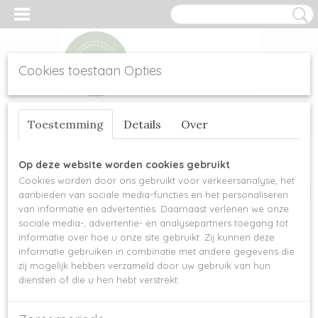
Cookies toestaan Opties
Inloggen
Registreren
UW WINKELWAGEN
Toestemming
Details
Over
Geen producten
(0)
Home
>
Scheepjes garen
>
Scheepjes Colour Crafter
>
Scheepjes
Op deze website worden cookies gebruikt
Colour Crafter - 1722 Alphen
Cookies worden door ons gebruikt voor verkeersanalyse, het
aanbieden van sociale media-functies en het personaliseren
van informatie en advertenties. Daarnaast verlenen we onze
sociale media-, advertentie- en analysepartners toegang tot
informatie over hoe u onze site gebruikt. Zij kunnen deze
informatie gebruiken in combinatie met andere gegevens die
zij mogelijk hebben verzameld door uw gebruik van hun
diensten of die u hen hebt verstrekt.