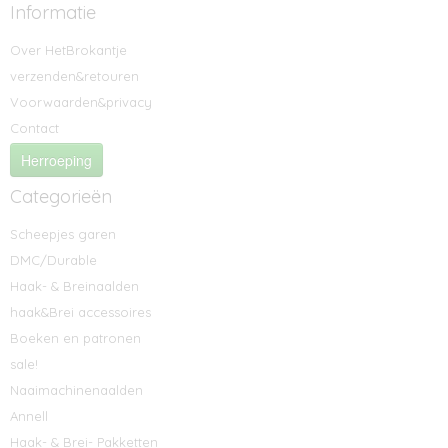
Informatie
Over HetBrokantje
verzenden&retouren
Voorwaarden&privacy
Contact
Herroeping
Categorieën
Scheepjes garen
DMC/Durable
Haak- & Breinaalden
haak&Brei accessoires
Boeken en patronen
sale!
Naaimachinenaalden
Annell
Haak- & Brei- Pakketten