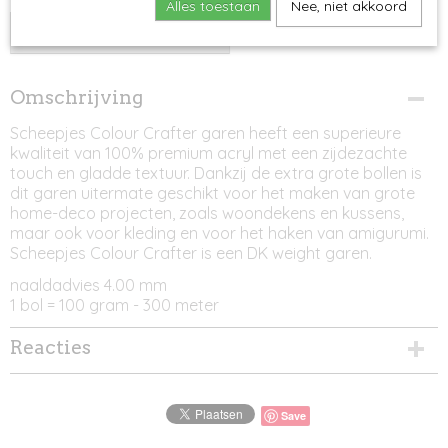
Alles toestaan
Nee, niet akkoord
IN WINKELWAGEN
Omschrijving
Scheepjes Colour Crafter garen heeft een superieure
kwaliteit van 100% premium acryl met een zijdezachte
touch en gladde textuur. Dankzij de extra grote bollen is
dit garen uitermate geschikt voor het maken van grote
home-deco projecten, zoals woondekens en kussens,
maar ook voor kleding en voor het haken van amigurumi.
Scheepjes Colour Crafter is een DK weight garen.
naaldadvies 4.00 mm
1 bol = 100 gram - 300 meter
Reacties
Save