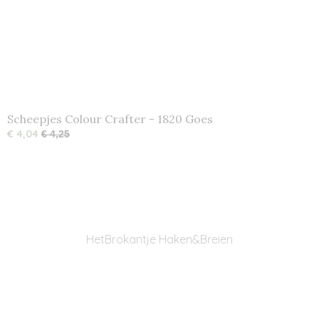
Scheepjes Colour Crafter - 1820 Goes
€ 4,04
€ 4,25
HetBrokantje Haken&Breien