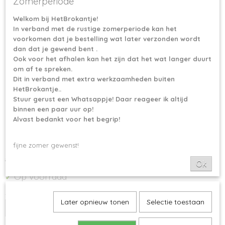
Zomerperiode
Welkom bij HetBrokantje!
In verband met de rustige zomerperiode kan het
voorkomen dat je bestelling wat later verzonden wordt
dan dat je gewend bent .
Ook voor het afhalen kan het zijn dat het wat langer duurt
om af te spreken.
Dit in verband met extra werkzaamheden buiten
HetBrokantje..
Stuur gerust een Whatsappje! Daar reageer ik altijd
binnen een paar uur op!
Scheepjes Colour Crafter -
Alvast bedankt voor het begrip!
1722 Alphen
fijne zomer gewenst!
€ 4,25
€ 4,04
Ok
Op voorraad
✓
Aantal
Later opnieuw tonen
Selectie toestaan