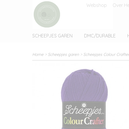
Webshop
Over He
SCHEEPJES GAREN
DMC/DURABLE
Home
>
Scheepjes garen
>
Scheepjes Colour Crafte