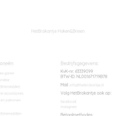
HetBrokantje Haken&Breien
orieën
Bedrijfsgegevens:
KvK-nr: 63339099
es garen
BTW-ID: NL001671719B78
rable
Mail:
info@hetbrokantje.nl
 Breinaalden
Volg HetBrokantje ook op:
ei accessoires
en patronen
facebook
Instagram
chinenaalden
Betaalmethodes: