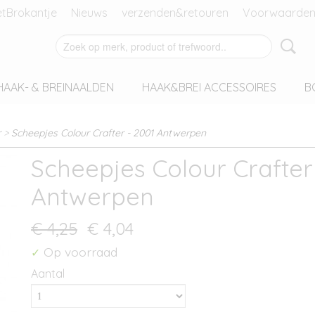
tBrokantje
Nieuws
verzenden&retouren
Voorwaarden
HAAK- & BREINAALDEN
HAAK&BREI ACCESSOIRES
B
r
>
Scheepjes Colour Crafter - 2001 Antwerpen
Scheepjes Colour Crafter
Antwerpen
€ 4,25
€ 4,04
Op voorraad
✓
Aantal