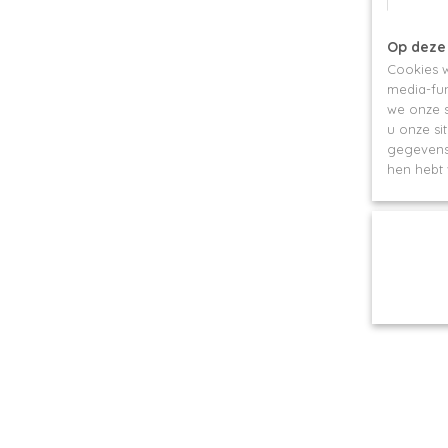
Op deze
Cookies w
media-fun
we onze s
u onze si
gegevens 
hen hebt 