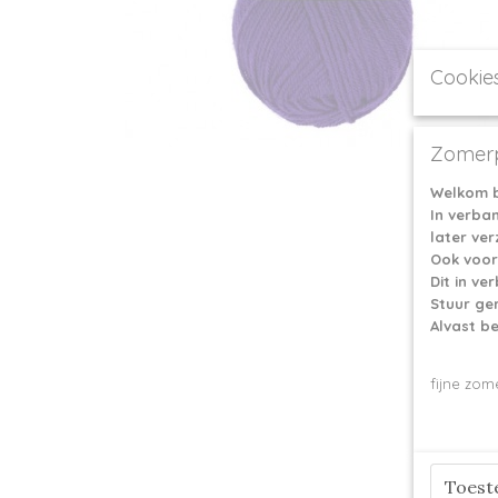
Cookie
Zomerp
Welkom b
In verba
later ve
Ook voor
Dit in v
Stuur ge
Alvast b
fijne zom
Toes