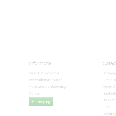
Informatie
Categ
Over HetBrokantje
Scheepj
verzenden&retouren
DMC/Du
Voorwaarden&privacy
Haak- &
Contact
haak&Br
Boeken 
Herroeping
sale!
Naaima