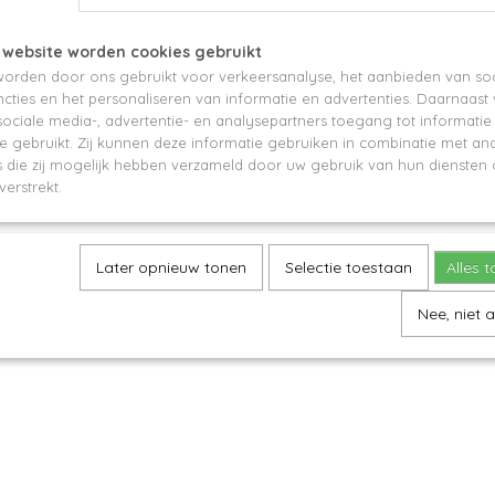
 website worden cookies gebruikt
orden door ons gebruikt voor verkeersanalyse, het aanbieden van soc
cties en het personaliseren van informatie en advertenties. Daarnaast
ociale media-, advertentie- en analysepartners toegang tot informati
te gebruikt. Zij kunnen deze informatie gebruiken in combinatie met an
die zij mogelijk hebben verzameld door uw gebruik van hun diensten o
verstrekt.
Later opnieuw tonen
Selectie toestaan
Alles 
Nee, niet 