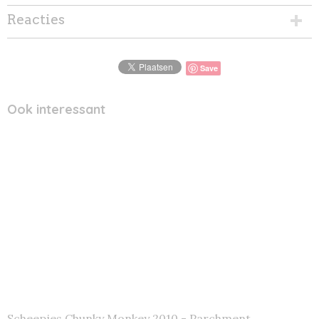
Reacties
Save
Ook interessant
Scheepjes Chunky Monkey 2010 - Parchment