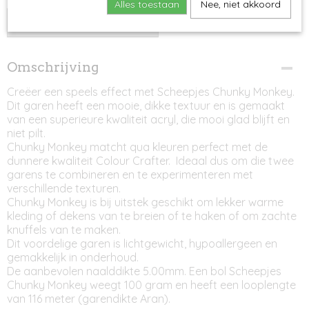
Alles toestaan
Nee, niet akkoord
IN WINKELWAGEN
Omschrijving
Creëer een speels effect met Scheepjes Chunky Monkey.
Dit garen heeft een mooie, dikke textuur en is gemaakt
van een superieure kwaliteit acryl, die mooi glad blijft en
niet pilt.
Chunky Monkey matcht qua kleuren perfect met de
dunnere kwaliteit Colour Crafter. Ideaal dus om die twee
garens te combineren en te experimenteren met
verschillende texturen.
Chunky Monkey is bij uitstek geschikt om lekker warme
kleding of dekens van te breien of te haken of om zachte
knuffels van te maken.
Dit voordelige garen is lichtgewicht, hypoallergeen en
gemakkelijk in onderhoud.
De aanbevolen naalddikte 5.00mm. Een bol Scheepjes
Chunky Monkey weegt 100 gram en heeft een looplengte
van 116 meter (garendikte Aran).