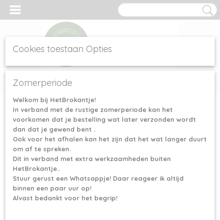
Cookies toestaan Opties
Inloggen
Registreren
UW WINKELWAGEN
Zomerperiode
Geen producten
(0)
Welkom bij HetBrokantje!
In verband met de rustige zomerperiode kan het
Home
>
Scheepjes garen
>
Scheepjes Chunky Monkey
>
voorkomen dat je bestelling wat later verzonden wordt
Scheepjes Chunky Monkey 2019 - Smoke
dan dat je gewend bent .
Ook voor het afhalen kan het zijn dat het wat langer duurt
om af te spreken.
Dit in verband met extra werkzaamheden buiten
HetBrokantje..
Stuur gerust een Whatsappje! Daar reageer ik altijd
binnen een paar uur op!
Alvast bedankt voor het begrip!