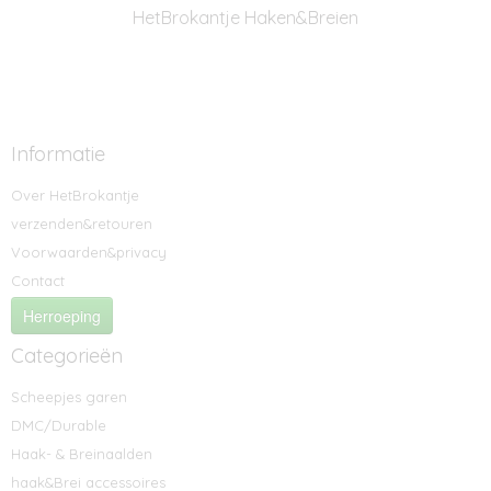
HetBrokantje Haken&Breien
Informatie
Over HetBrokantje
verzenden&retouren
Voorwaarden&privacy
Contact
Herroeping
Categorieën
Scheepjes garen
DMC/Durable
Haak- & Breinaalden
haak&Brei accessoires