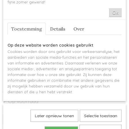
fijne zomer gewenst!
Ok
Toestemming
Details
Over
Op deze website worden cookies gebruikt
Cookies worden door ons gebruikt voor verkeersanalyse, het
aanbieden van sociale media-functies en het personaliseren
Scheepjes Chunky Monkey
van informatie en advertenties. Daarnaast verlenen we onze
sociale media-, advertentie- en analysepartners toegang tot
2019 - Smoke
informatie over hoe u onze site gebruikt. Zij kunnen deze
informatie gebruiken in combinatie met andere gegevens die
zij mogelijk hebben verzameld door uw gebruik van hun
€ 4,25
€ 4,04
diensten of die u hen hebt verstrekt.
Op voorraad
✓
Aantal
Later opnieuw tonen
Selectie toestaan