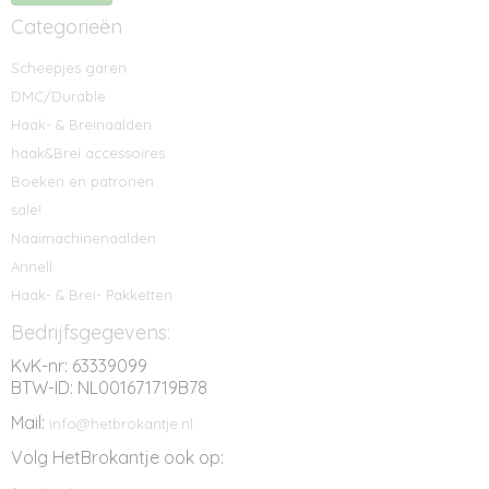
Categorieën
Scheepjes garen
DMC/Durable
Haak- & Breinaalden
haak&Brei accessoires
Boeken en patronen
sale!
Naaimachinenaalden
Annell
Haak- & Brei- Pakketten
Bedrijfsgegevens:
KvK-nr: 63339099
BTW-ID: NL001671719B78
Mail:
info@hetbrokantje.nl
Volg HetBrokantje ook op: