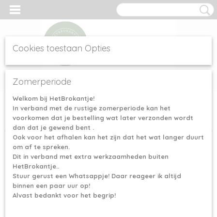
Cookies toestaan Opties
Inloggen
Registreren
UW WINKELWAGEN
Zomerperiode
Geen producten
(0)
Welkom bij HetBrokantje!
In verband met de rustige zomerperiode kan het
Home
>
Scheepjes garen
>
Scheepjes Catona 50 gram
>
voorkomen dat je bestelling wat later verzonden wordt
Scheepjes Catona 50 gram - 162 Black Coffee
dan dat je gewend bent .
Ook voor het afhalen kan het zijn dat het wat langer duurt
om af te spreken.
Dit in verband met extra werkzaamheden buiten
HetBrokantje..
Stuur gerust een Whatsappje! Daar reageer ik altijd
binnen een paar uur op!
Alvast bedankt voor het begrip!