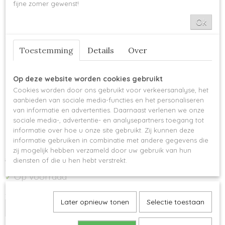
fijne zomer gewenst!
Ok
Toestemming
Details
Over
Op deze website worden cookies gebruikt
Cookies worden door ons gebruikt voor verkeersanalyse, het
aanbieden van sociale media-functies en het personaliseren
Scheepjes Catona 50
van informatie en advertenties. Daarnaast verlenen we onze
sociale media-, advertentie- en analysepartners toegang tot
gram - 162 Black Coffee
informatie over hoe u onze site gebruikt. Zij kunnen deze
informatie gebruiken in combinatie met andere gegevens die
zij mogelijk hebben verzameld door uw gebruik van hun
€ 2,99
€ 2,84
diensten of die u hen hebt verstrekt.
Op voorraad
✓
Aantal
Later opnieuw tonen
Selectie toestaan