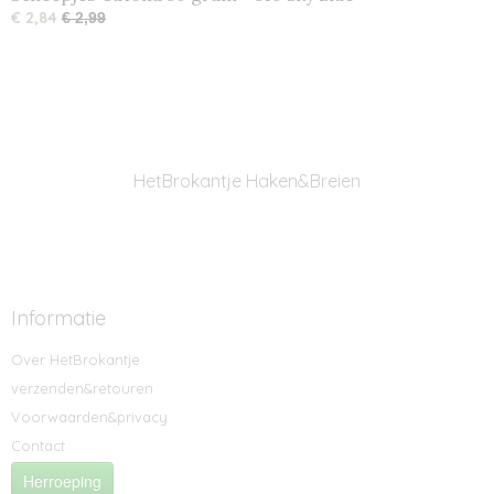
€ 2,84
€ 2,99
HetBrokantje Haken&Breien
Informatie
Over HetBrokantje
verzenden&retouren
Voorwaarden&privacy
Contact
Herroeping