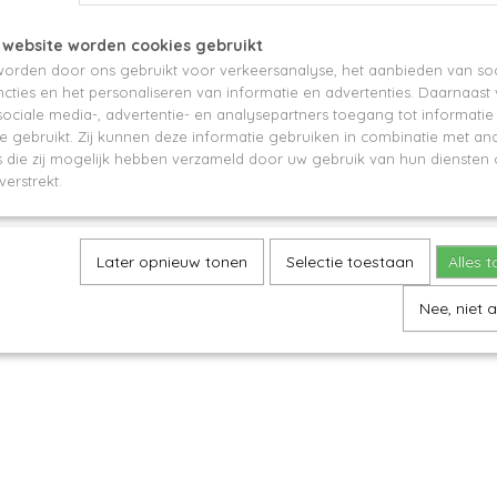
 website worden cookies gebruikt
Save
orden door ons gebruikt voor verkeersanalyse, het aanbieden van soc
cties en het personaliseren van informatie en advertenties. Daarnaast
ociale media-, advertentie- en analysepartners toegang tot informati
te gebruikt. Zij kunnen deze informatie gebruiken in combinatie met an
die zij mogelijk hebben verzameld door uw gebruik van hun diensten o
verstrekt.
Later opnieuw tonen
Selectie toestaan
Alles 
Nee, niet 