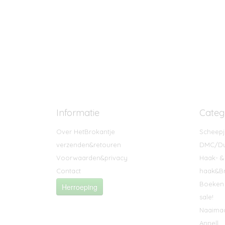
Informatie
Categ
Over HetBrokantje
Scheepj
verzenden&retouren
DMC/Du
Voorwaarden&privacy
Haak- &
Contact
haak&Br
Boeken 
Herroeping
sale!
Naaima
Annell