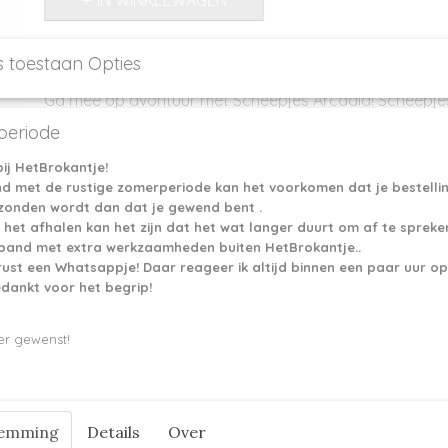
IN WINKELWAGEN
s toestaan Opties
Omschrijving
Ga mee op avontuur met Scheepjes Arcadia! Scheepjes
prachtig sokkengaren, geïnspireerd op indrukwekken
eriode
van over de hele wereld. Het is een slijtvast garen va
scheerwol en 25% polyamide in zelfstrepende en effen 
ij HetBrokantje!
is warm en heeft de ademende kwaliteit van wol, maar 
nd met de rustige zomerperiode kan het voorkomen dat je bestelli
polyamide slijtvast en onderhoudsvriendelijk. Arcadia 
rzonden wordt dan dat je gewend bent .
stekendefinitie, voelt licht rustiek aan en wordt tijdens
 het afhalen kan het zijn dat het wat langer duurt om af te spreke
zachter. De collectie van Scheepjes Arcadia biedt zowe
erband met extra werkzaamheden buiten HetBrokantje..
effen kleuren, wat tal van mogelijkheden geeft in het 
rust een Whatsappje! Daar reageer ik altijd binnen een paar uur op
zelfgebreide lievelingssokken. Brei bijvoorbeeld een z
edankt voor het begrip!
een effen hiel en tenen. Arcadia is natuurlijk ook geschik
kledingstukken en accessoires, zoals truien en sjaals.
er gewenst!
Het garen is verkrijgbaar in 7 zelfstrepende en 5 effen 
weegt 100 gram en heeft een looplengte van 396 meter
heeft een fingering gewicht en de aanbevolen naalddik
temming
Details
Over
Reacties