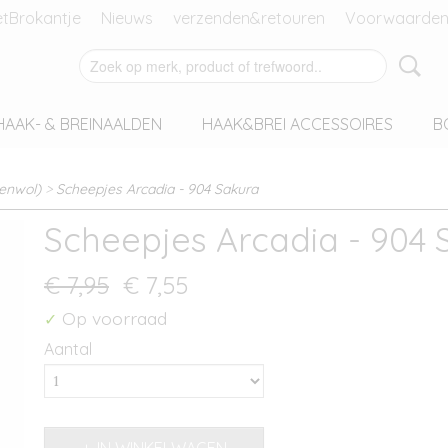
tBrokantje
Nieuws
verzenden&retouren
Voorwaarden
HAAK- & BREINAALDEN
HAAK&BREI ACCESSOIRES
B
enwol)
>
Scheepjes Arcadia - 904 Sakura
Scheepjes Arcadia - 904 
€ 7,95
€ 7,55
Op voorraad
✓
Aantal