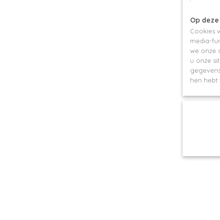
Op deze
Cookies w
media-fun
we onze s
u onze si
gegevens 
hen hebt 