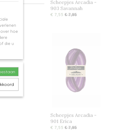
Scheepjes Arcadia -
903 Savannah
€ 7,55
€ 7,95
iale
 verlenen
e over hoe
dere
f die u
toestaan
akkoord
Scheepjes Arcadia -
901 Erica
€ 7,55
€ 7,95