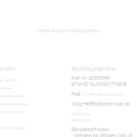
HetBrokantje Haken&Breien
orieën
Bedrijfsgegevens:
KvK-nr: 63339099
es garen
BTW-ID: NL001671719B78
rable
Mail:
info@hetbrokantje.nl
 Breinaalden
Volg HetBrokantje ook op:
ei accessoires
en patronen
facebook
Instagram
chinenaalden
Betaalmethodes:
- betalen bij afhalen (pin of