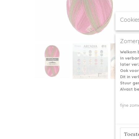
Cookie
Zomerp
Welkom b
In verba
later ve
Ook voor
Dit in v
Stuur ge
Alvast b
fijne zom
Toes