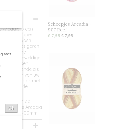
Scheepjes Arcadia -
 Arcadia is een
907 Reef
de landschappen
€ 7,55
€ 7,95
n 75% superwash
kleuren. Het garen
is dankzij de
ng wat
heeft een geweldige
 het verwerken
n.
l zelfstrepende als
samenstellen van uw
!
elfstrepende sok met
t voor allerlei
kleuren. Een bol
. Scheepjes Arcadia
Ok
te is 2.50-3.00mm.