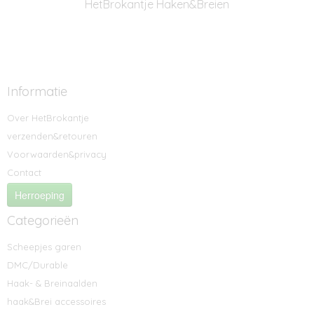
HetBrokantje Haken&Breien
Informatie
Over HetBrokantje
verzenden&retouren
Voorwaarden&privacy
Contact
Herroeping
Categorieën
Scheepjes garen
DMC/Durable
Haak- & Breinaalden
haak&Brei accessoires