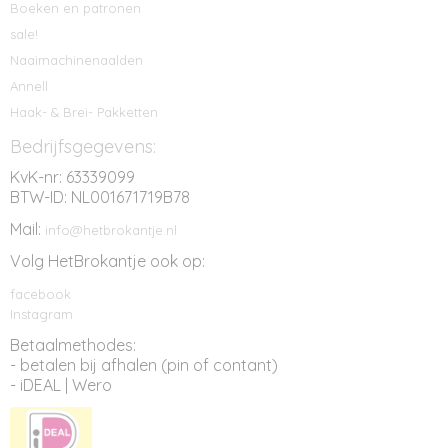
Boeken en patronen
sale!
Naaimachinenaalden
Annell
Haak- & Brei- Pakketten
Bedrijfsgegevens:
KvK-nr: 63339099
BTW-ID: NL001671719B78
Mail:
info@hetbrokantje.nl
Volg HetBrokantje ook op:
facebook
Instagram
Betaalmethodes:
- betalen bij afhalen (pin of contant)
- iDEAL | Wero