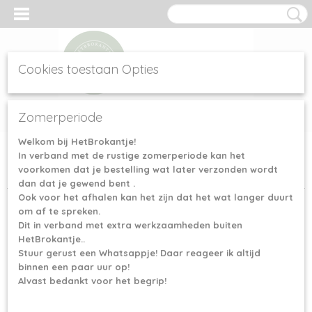
Cookies toestaan Opties
Inloggen
Registreren
UW WINKELWAGEN
Zomerperiode
Geen producten
(0)
Welkom bij HetBrokantje!
In verband met de rustige zomerperiode kan het
Home
>
haak&Brei accessoires
>
Mandala ringen & beursbeugels
voorkomen dat je bestelling wat later verzonden wordt
>
Prym Haakringen 39 mm
dan dat je gewend bent .
Ook voor het afhalen kan het zijn dat het wat langer duurt
om af te spreken.
Dit in verband met extra werkzaamheden buiten
HetBrokantje..
Stuur gerust een Whatsappje! Daar reageer ik altijd
binnen een paar uur op!
Alvast bedankt voor het begrip!