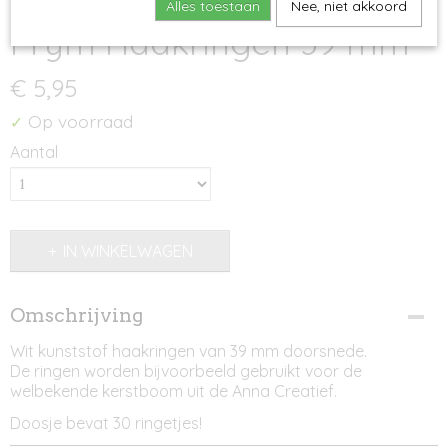
Alles toestaan
Nee, niet akkoord
Prym Haakringen 39 mm
€ 5,95
Op voorraad
✓
Aantal
IN WINKELWAGEN
Omschrijving
Wit kunststof haakringen van 39 mm doorsnede.
De ringen worden bijvoorbeeld gebruikt voor de
welbekende kerstboom uit de Anna Creatief.
Doosje bevat 30 ringetjes!