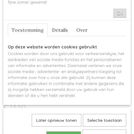
fijne zomer gewenst!
Ok
Toestemming
Details
Over
Op deze website worden cookies gebruikt
Cookies worden door ons gebruikt voor verkeersanalyse, het
aanbieden van sociale media-functies en het personaliseren
KnitPro Symfonie
van informatie en advertenties. Daarnaast verlenen we onze
sociale media-, advertentie- en analysepartners toegang tot
verwisselbare breipunten -
informatie over hoe u onze site gebruikt. Zij kunnen deze
informatie gebruiken in combinatie met andere gegevens die
12 mm
zij mogelijk hebben verzameld door uw gebruik van hun
diensten of die u hen hebt verstrekt.
€ 13,50
Op voorraad
✓
Later opnieuw tonen
Selectie toestaan
Aantal