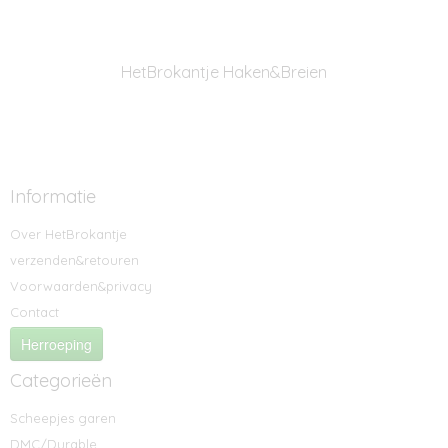
HetBrokantje Haken&Breien
Informatie
Over HetBrokantje
verzenden&retouren
Voorwaarden&privacy
Contact
Herroeping
Categorieën
Scheepjes garen
DMC/Durable