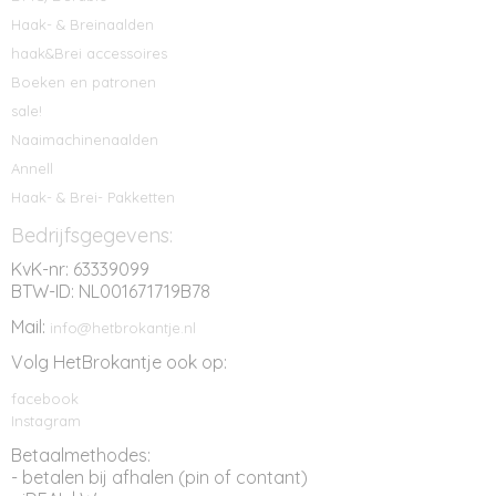
Haak- & Breinaalden
haak&Brei accessoires
Boeken en patronen
sale!
Naaimachinenaalden
Annell
Haak- & Brei- Pakketten
Bedrijfsgegevens:
KvK-nr: 63339099
BTW-ID: NL001671719B78
Mail:
info@hetbrokantje.nl
Volg HetBrokantje ook op:
facebook
Instagram
Betaalmethodes:
- betalen bij afhalen (pin of contant)