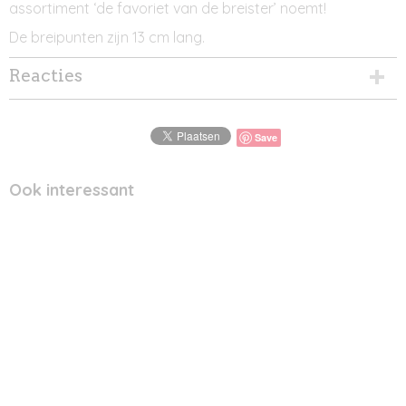
assortiment ‘de favoriet van de breister’ noemt!
De breipunten zijn 13 cm lang.
Reacties
Save
Ook interessant