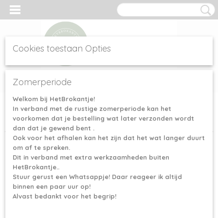
Cookies toestaan Opties
Inloggen
Registreren
UW WINKELWAGEN
Zomerperiode
Geen producten
(0)
Welkom bij HetBrokantje!
In verband met de rustige zomerperiode kan het
Home
>
Haak- & Breinaalden
>
KnitPro Symfonie (verwisselbaar
voorkomen dat je bestelling wat later verzonden wordt
rondbrei)
>
KnitPro Symfonie verwisselbare breipunten - 12 mm
dan dat je gewend bent .
Ook voor het afhalen kan het zijn dat het wat langer duurt
om af te spreken.
Dit in verband met extra werkzaamheden buiten
HetBrokantje..
Stuur gerust een Whatsappje! Daar reageer ik altijd
binnen een paar uur op!
Alvast bedankt voor het begrip!