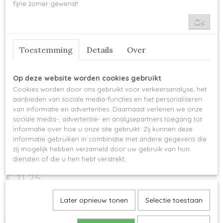
fijne zomer gewenst!
Ok
Toestemming
Details
Over
Op deze website worden cookies gebruikt
Cookies worden door ons gebruikt voor verkeersanalyse, het
aanbieden van sociale media-functies en het personaliseren
KnitPro Symfonie
van informatie en advertenties. Daarnaast verlenen we onze
sociale media-, advertentie- en analysepartners toegang tot
verwisselbare breipunten -
informatie over hoe u onze site gebruikt. Zij kunnen deze
informatie gebruiken in combinatie met andere gegevens die
7 mm
zij mogelijk hebben verzameld door uw gebruik van hun
diensten of die u hen hebt verstrekt.
€ 11,25
Op voorraad
✓
Later opnieuw tonen
Selectie toestaan
Aantal