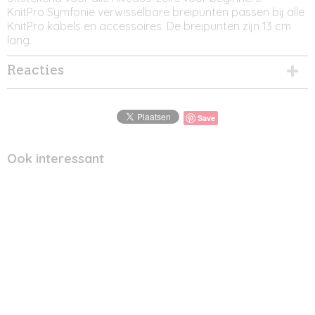
KnitPro Symfonie verwisselbare breipunten passen bij alle
KnitPro kabels en accessoires. De breipunten zijn 13 cm
lang.
Reacties
Save
Ook interessant