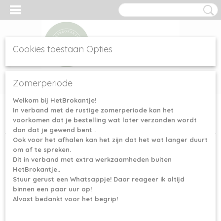
Cookies toestaan Opties
Inloggen
Registreren
UW WINKELWAGEN
Zomerperiode
Geen producten
(0)
Welkom bij HetBrokantje!
In verband met de rustige zomerperiode kan het
Home
>
Haak- & Breinaalden
>
KnitPro Symfonie (verwisselbaar
voorkomen dat je bestelling wat later verzonden wordt
rondbrei)
>
KnitPro Symfonie verwisselbare breipunten - 7 mm
dan dat je gewend bent .
Ook voor het afhalen kan het zijn dat het wat langer duurt
om af te spreken.
Dit in verband met extra werkzaamheden buiten
HetBrokantje..
Stuur gerust een Whatsappje! Daar reageer ik altijd
binnen een paar uur op!
Alvast bedankt voor het begrip!