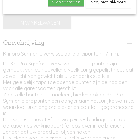
Alles toestaan
Nee, niet akkoord
IN WINKELWAGEN
Omschrijving
Knitpro Symfonie verwisselbare breipunten - 7 mm.
De KnitPro Symfonie verwisselbare breipunten zijn
gemaakt van een opvallend veelkleurig gepolijst hout dat
zowel licht van gewicht als uitzonderlijk sterk is.
Met geleidelijk taps toelopende punten zijn de naalden
voor alle garensoorten geschikt.
Zoals alle houten breinaalden, bieden ook de KnitPro
Symfonie breipunten een aangenaam natuurlijke warmte,
waardoor urenlang breiplezier en comfort gegarandeerd
is.
Dankzij het innovatief ontworpen verbindingspunt loopt
de kabel (los verkrijgbaar) feilloos over in de breipunt
zonder dat uw draad zal blijven haken.
Uitstekend voor alle niveaus: zelfs voor beginners.