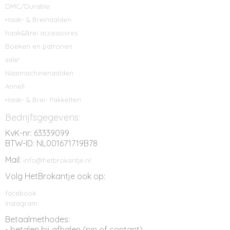
DMC/Durable
Haak- & Breinaalden
haak&Brei accessoires
Boeken en patronen
sale!
Naaimachinenaalden
Annell
Haak- & Brei- Pakketten
Bedrijfsgegevens:
KvK-nr: 63339099
BTW-ID: NL001671719B78
Mail:
info@hetbrokantje.nl
Volg HetBrokantje ook op:
facebook
Instagram
Betaalmethodes:
- betalen bij afhalen (pin of contant)