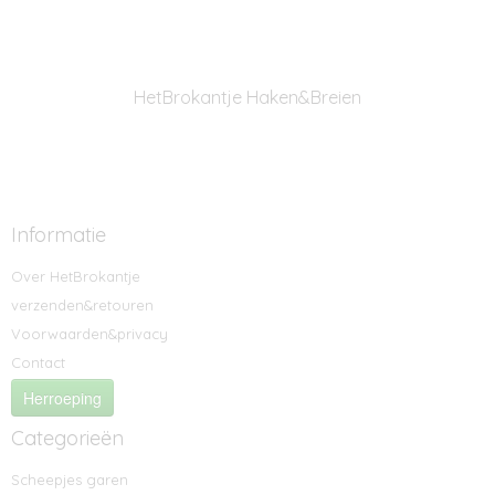
HetBrokantje Haken&Breien
Informatie
Over HetBrokantje
verzenden&retouren
Voorwaarden&privacy
Contact
Herroeping
Categorieën
Scheepjes garen