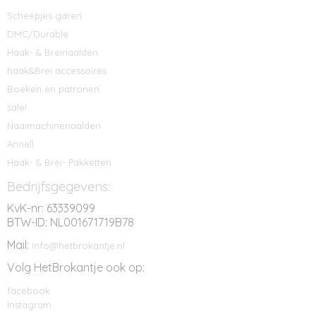
Scheepjes garen
DMC/Durable
Haak- & Breinaalden
haak&Brei accessoires
Boeken en patronen
sale!
Naaimachinenaalden
Annell
Haak- & Brei- Pakketten
Bedrijfsgegevens:
KvK-nr: 63339099
BTW-ID: NL001671719B78
Mail:
info@hetbrokantje.nl
Volg HetBrokantje ook op:
facebook
Instagram