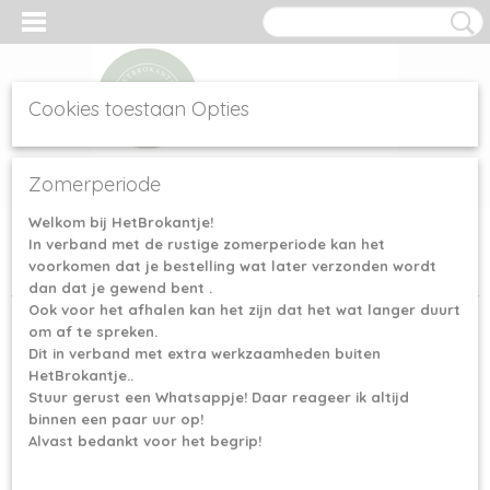
Cookies toestaan Opties
Inloggen
Registreren
UW WINKELWAGEN
Zomerperiode
Geen producten
(0)
Welkom bij HetBrokantje!
In verband met de rustige zomerperiode kan het
Home
>
Haak- & Breinaalden
>
Clover haaknaalden
>
Clover Soft
voorkomen dat je bestelling wat later verzonden wordt
Touch - 5.5 mm
dan dat je gewend bent .
Ook voor het afhalen kan het zijn dat het wat langer duurt
om af te spreken.
Dit in verband met extra werkzaamheden buiten
HetBrokantje..
Stuur gerust een Whatsappje! Daar reageer ik altijd
binnen een paar uur op!
Alvast bedankt voor het begrip!