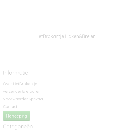
HetBrokantje Haken&Breien
Informatie
Over HetBrokantje
verzenden&retouren
Voorwaarden&privacy
Contact
Herroeping
Categorieën