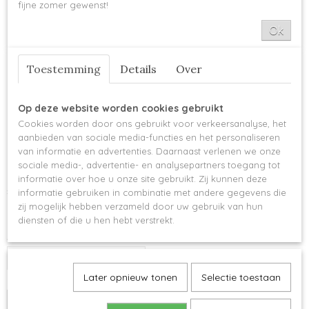
fijne zomer gewenst!
Ok
Toestemming
Details
Over
Op deze website worden cookies gebruikt
Cookies worden door ons gebruikt voor verkeersanalyse, het
aanbieden van sociale media-functies en het personaliseren
Clover Soft Touch - 5.5 mm
van informatie en advertenties. Daarnaast verlenen we onze
sociale media-, advertentie- en analysepartners toegang tot
informatie over hoe u onze site gebruikt. Zij kunnen deze
€ 4,50
informatie gebruiken in combinatie met andere gegevens die
zij mogelijk hebben verzameld door uw gebruik van hun
Op voorraad
✓
diensten of die u hen hebt verstrekt.
Aantal
Later opnieuw tonen
Selectie toestaan
IN WINKELWAGEN